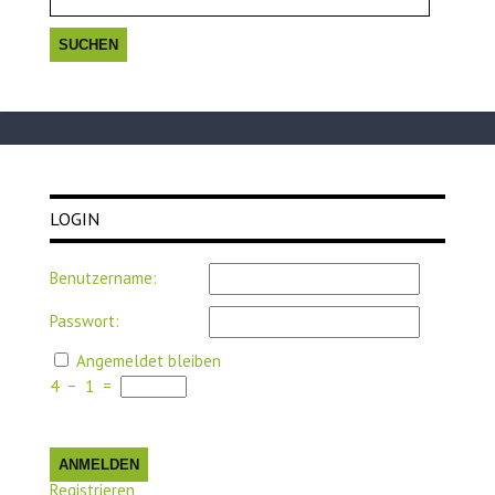
LOGIN
Benutzername:
Passwort:
Angemeldet bleiben
4
−
1
=
ANMELDEN
Registrieren