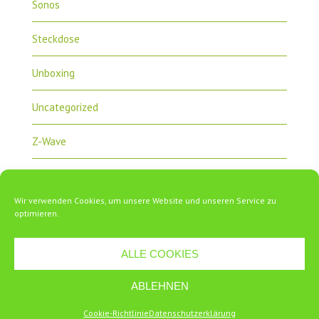
Sonos
Steckdose
Unboxing
Uncategorized
Z-Wave
Zipabox
Wir verwenden Cookies, um unsere Website und unseren Service zu
ZipaTile
optimieren.
ALLE COOKIES
ABLEHNEN
Copyright 2018 Zipabox.de
Cookie-Richtlinie
Datenschutzerklärung