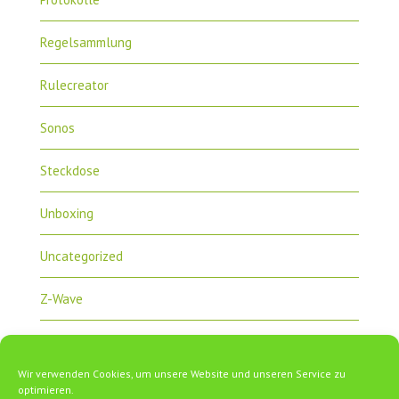
Regelsammlung
Rulecreator
Sonos
Steckdose
Unboxing
Uncategorized
Z-Wave
Zipabox
Wir verwenden Cookies, um unsere Website und unseren Service zu
ZipaTile
optimieren.