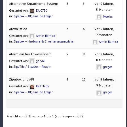
Alternative Smarthome-System
3
5
vor 9 Jahren,
5 Monaten
Gestartet von:
DUC750
in:
Zipabox – Allgemeine Fragen
Mgeiss
Alexa ist da
2
6
vor 9 Jahren,
7 Monaten
Gestartet von:
Armin Barnick
in:
Zipabox – Hardware & Erweiterungsmodule
Armin Barnick
Alarm ein bei Abwesenheit
5
9
vor 9 Jahren,
8 Monaten
Gestartet von:
gery80
in:
ZipaTile / Zipabox – Regeln
gregor
Zipabox und API
4
15
vor 9 Jahren,
9 Monaten
Gestartet von:
Kaltbluth
in:
Zipabox – Allgemeine Fragen
gregor
Ansicht von 5 Themen - 1 bis 5 (von insgesamt 5)