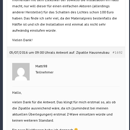
macht, nur will dieser für einen einfachen Aktoren (allerdings
anderer Hersteller) für das Schalten des Lichtes schon 100 Euro
haben. Das finde ich sehr viel, da der Materialpreis bestenfalls die
Hälfte ist und ich die Installation erst einmal als nicht sehr
aufwändig einstufen würde.
Vielen Dank!
05/07/2016 um 09:00 Uhr
als Antwort auf:
Zipatile Hausneubau
#1692
Matti98
Teilnehmer
Hallo,
vielen Dank für die Antwort. Das klingt für mich erstmal so, als ob
die Zipatile ausreichend wäre, da ich (zumindest bei meinen
aktuellen Überlegungen) erstmal Z-Wave einsetzen würde und
keinen weiteren Standard.
Ein paar Rückfragen habe ich dennoch