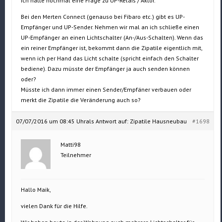
Ich hätte nochmal eine Frage zu UP-Relais / Aktor.
Bei den Merten Connect (genauso bei Fibaro etc.) gibt es UP-
Empfänger und UP-Sender. Nehmen wir mal an ich schließe einen
UP-Empfänger an einen Lichtschalter (An-/Aus-Schalten). Wenn das
ein reiner Empfänger ist, bekommt dann die Zipatile eigentlich mit,
wenn ich per Hand das Licht schalte (spricht einfach den Schalter
bediene). Dazu müsste der Empfänger ja auch senden können
oder?
Müsste ich dann immer einen Sender/Empfäner verbauen oder
merkt die Zipatile die Veränderung auch so?
07/07/2016 um 08:45 Uhr
als Antwort auf:
Zipatile Hausneubau
#1698
Matti98
Teilnehmer
Hallo Maik,
vielen Dank für die Hilfe.