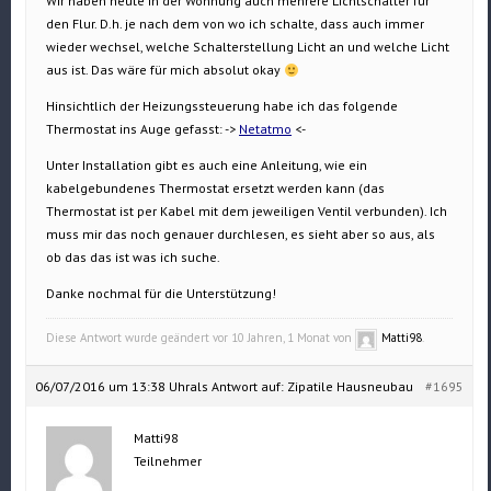
Wir haben heute in der Wohnung auch mehrere Lichtschalter für
den Flur. D.h. je nach dem von wo ich schalte, dass auch immer
wieder wechsel, welche Schalterstellung Licht an und welche Licht
aus ist. Das wäre für mich absolut okay
Hinsichtlich der Heizungssteuerung habe ich das folgende
Thermostat ins Auge gefasst: ->
Netatmo
<-
Unter Installation gibt es auch eine Anleitung, wie ein
kabelgebundenes Thermostat ersetzt werden kann (das
Thermostat ist per Kabel mit dem jeweiligen Ventil verbunden). Ich
muss mir das noch genauer durchlesen, es sieht aber so aus, als
ob das das ist was ich suche.
Danke nochmal für die Unterstützung!
Diese Antwort wurde geändert vor 10 Jahren, 1 Monat von
Matti98
.
06/07/2016 um 13:38 Uhr
als Antwort auf:
Zipatile Hausneubau
#1695
Matti98
Teilnehmer