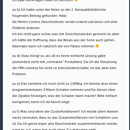
zu b) Ich hatte unter der News zu der 2. Kompatibilitätsliste
folgenden Beitrag gefunden:
Hallo
Die Merten Connect Zwischenstecker werden erkannt und lassen sich ohne
Probleme bedienen.
Ich bin nicht ganz sicher, was mit Zwischenstecker gemeint ist, aber
ich hätte die Hoffnung, dass die Relais aus der Serie auch gehen.
Alternativ kann ich natürlich die von Fibaro nehmen
zu d) Okay. Klingt so, als ob es keine einfache Lösung gäbe
(zumindest nicht mit „normalen“ Produkten). Da ich die Steuerung
der FBH sowieso für nicht so entscheidend halte, ist das aber kein
Problem.
zu e) Das verstehe ich noch nicht so 100%ig. Ich könnte also einen
programmierbaren Z-Wave-Schalter nehmen und für diesen über
die Zipatile festlegen, was der Schalter dann macht? Bitte einfach
korrigieren, wenn ich da falsch liege.
zu f) Was sind denn die Clusterfunktionen? Ich würde (dem Namen
nach) vermuten, dass es das Zusammenfassen von Schaltern usw.
ist. Da ich gerne bspw. alle Rauchmelder zusammenfassen würde,
wäre es gut, wenn das auch ohne Zusatzkosten geht.