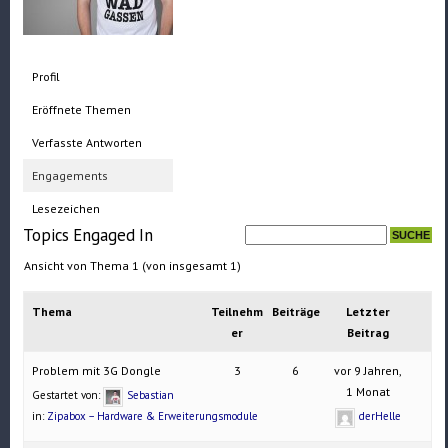
Profil
Eröffnete Themen
Verfasste Antworten
Engagements
Lesezeichen
Topics Engaged In
Ansicht von Thema 1 (von insgesamt 1)
Thema
Teilnehm
Beiträge
Letzter
er
Beitrag
Problem mit 3G Dongle
3
6
vor 9 Jahren,
1 Monat
Gestartet von:
Sebastian
in:
Zipabox – Hardware & Erweiterungsmodule
derHelle