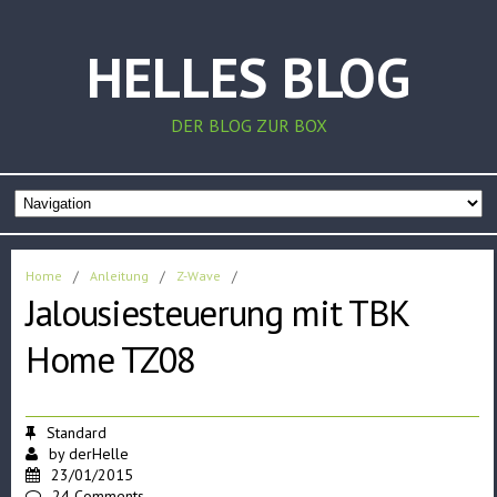
HELLES BLOG
DER BLOG ZUR BOX
Home
/
Anleitung
/
Z-Wave
/
Jalousiesteuerung mit TBK
Home TZ08
Standard
by
derHelle
23/01/2015
24 Comments