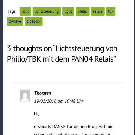
Tags:
licht
lichtsteuerung
light
philio
relais
tbk
z-wave
zipabox
3 thoughts on “Lichtsteuerung von
Philio/TBK mit dem PAN04 Relais”
Thorsten
19/01/2016 um 10:48 Uhr
Hi,
erstmals DANKE für deinen Blog. Hat mir
schon sehr geholfen im Zusammenhang