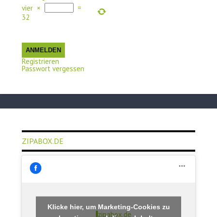
vier
×
=
32
ANMELDEN
Registrieren
Passwort vergessen
ZIPABOX.DE
Klicke hier, um Marketing-Cookies zu
zipabox.de