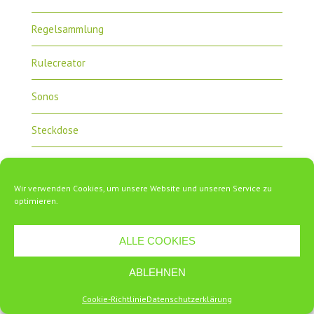
Regelsammlung
Rulecreator
Sonos
Steckdose
Unboxing
Wir verwenden Cookies, um unsere Website und unseren Service zu
Uncategorized
optimieren.
Z-Wave
ALLE COOKIES
Zipabox
ABLEHNEN
ZipaTile
Cookie-Richtlinie
Datenschutzerklärung