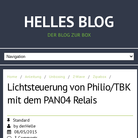
HELLES BLOG
DER BLOG ZUR BOX
Home
/
Anleitung
/
Unboxing
/
Z-Wave
/
Zipabox
/
Lichtsteuerung von Philio/TBK
mit dem PAN04 Relais
Standard
by
derHelle
08/05/2015
3 Comments