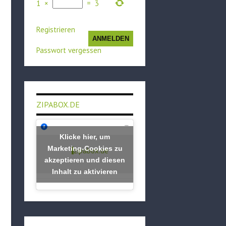
1
×
=
3
Registrieren
ANMELDEN
Passwort vergessen
ZIPABOX.DE
Klicke hier, um
Marketing-Cookies zu
zipabox.de
akzeptieren und diesen
Inhalt zu aktivieren