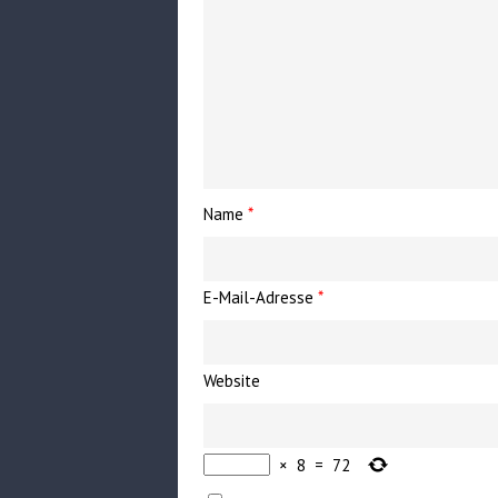
Name
*
E-Mail-Adresse
*
Website
×
8
=
72