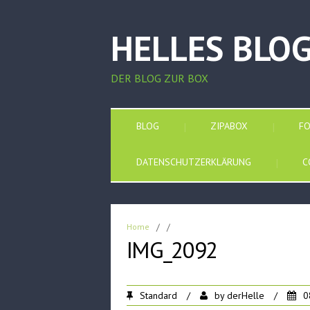
HELLES BLO
DER BLOG ZUR BOX
BLOG
ZIPABOX
F
DATENSCHUTZERKLÄRUNG
C
Home
/
/
IMG_2092
Standard
/
by
derHelle
/
0