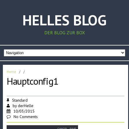
HELLES BLOG
DER BLOG ZUR BOX
Home
/
/
Hauptconfig1
Standard
by
derHelle
10/03/2015
No Comments