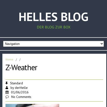
HELLES BLOG
DER BLOG ZUR BOX
Home
/
/
Z-Weather
Standard
by
derHelle
01/06/2016
No Comments