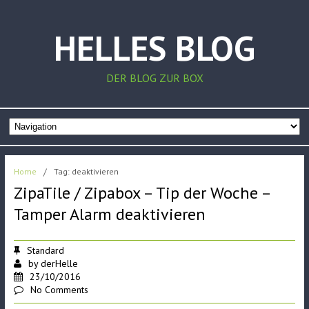
HELLES BLOG
DER BLOG ZUR BOX
Home
/
Tag: deaktivieren
ZipaTile / Zipabox – Tip der Woche –
Tamper Alarm deaktivieren
Standard
by
derHelle
23/10/2016
No Comments