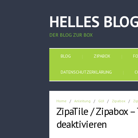
HELLES BLO
DER BLOG ZUR BOX
BLOG
ZIPABOX
F
DATENSCHUTZERKLÄRUNG
C
Home
/
Anleitung
/
GUI
/
Zipabox
/
Zi
ZipaTile / Zipabox 
deaktivieren