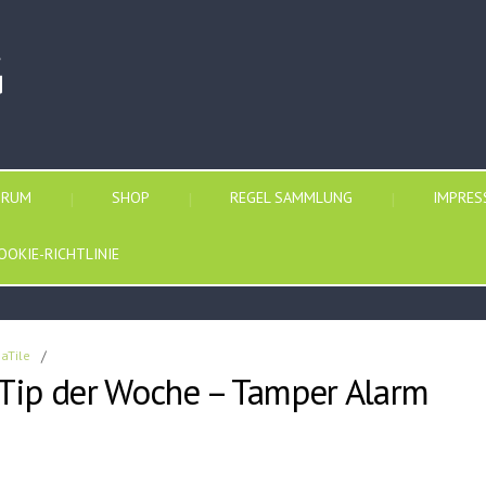
G
ORUM
SHOP
REGEL SAMMLUNG
IMPRE
OOKIE-RICHTLINIE
paTile
/
– Tip der Woche – Tamper Alarm