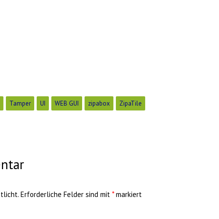
Tamper
UI
WEB GUI
zipabox
ZipaTile
ntar
licht.
Erforderliche Felder sind mit
*
markiert