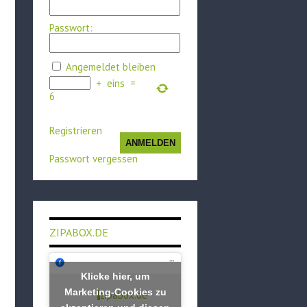
Passwort:
Angemeldet bleiben
+
eins
=
6
Registrieren
ANMELDEN
Passwort vergessen
ZIPABOX.DE
Klicke hier, um
Marketing-Cookies zu
zipabox.de