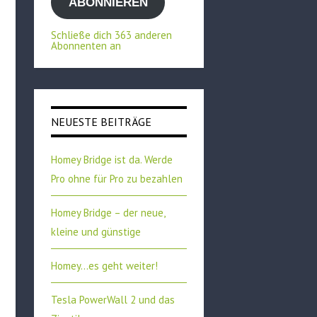
ABONNIEREN
Adresse
Schließe dich 363 anderen
Abonnenten an
NEUESTE BEITRÄGE
Homey Bridge ist da. Werde
Pro ohne für Pro zu bezahlen
Homey Bridge – der neue,
kleine und günstige
Homey…es geht weiter!
Tesla PowerWall 2 und das