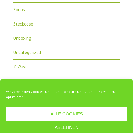
Sonos
Steckdose
Unboxing
Uncategorized
Z-Wave
Zipabox
Wir verwenden Cookies, um unsere Website und unseren Service zu
ZipaTile
optimieren.
ALLE COOKIES
ABLEHNEN