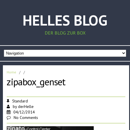
HELLES BLOG
DER BLOG ZUR BOX
Home
/
/
zipabox_genset
Standard
by
derHelle
04/12/2014
No Comments