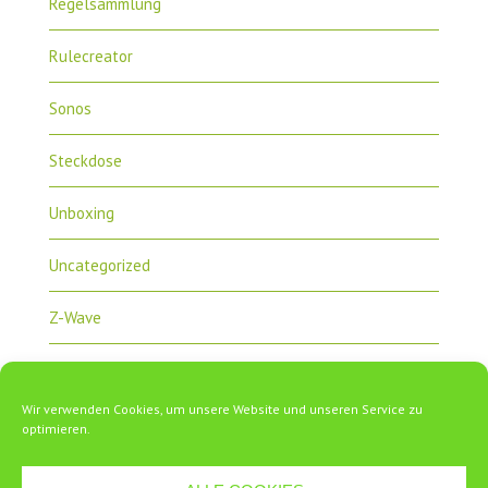
Regelsammlung
Rulecreator
Sonos
Steckdose
Unboxing
Uncategorized
Z-Wave
Zipabox
Wir verwenden Cookies, um unsere Website und unseren Service zu
ZipaTile
optimieren.