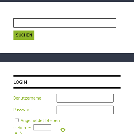
Suchen
nach:
LOGIN
Benutzername:
Passwort:
Angemeldet bleiben
sieben
−
=
3