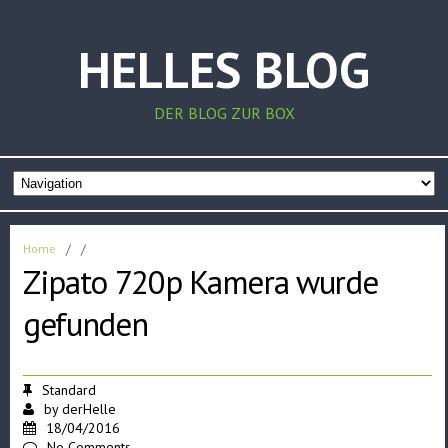
HELLES BLOG
DER BLOG ZUR BOX
Home
/
/
Zipato 720p Kamera wurde
gefunden
Standard
by
derHelle
18/04/2016
No Comments