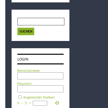
Suchen
nach:
LOGIN
Benutzername:
Passwort:
Angemeldet bleiben
9
−
5
=