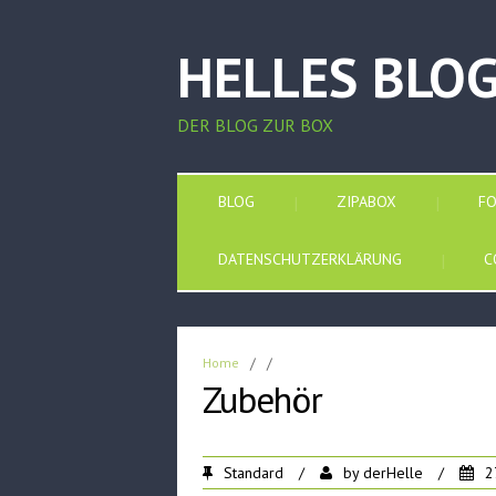
HELLES BLO
DER BLOG ZUR BOX
BLOG
ZIPABOX
F
DATENSCHUTZERKLÄRUNG
C
Home
/
/
Zubehör
Standard
/
by
derHelle
/
2