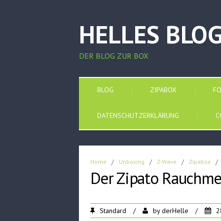
HELLES BLO
DER BLOG ZUR BOX
BLOG
ZIPABOX
F
DATENSCHUTZERKLÄRUNG
C
Home
/
Unboxing
/
Z-Wave
/
Zipabox
/
Der Zipato Rauchme
Standard
/
by
derHelle
/
2