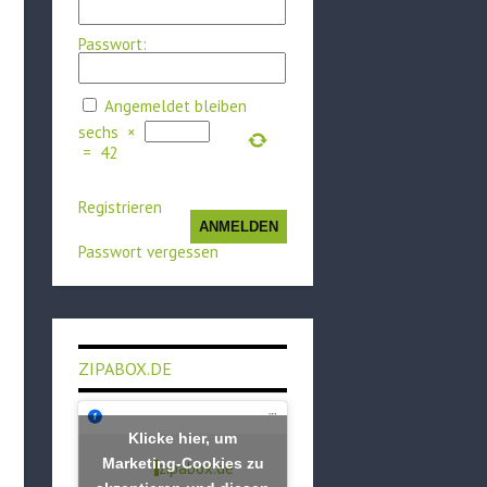
Passwort:
Angemeldet bleiben
sechs
×
=
42
Registrieren
ANMELDEN
Passwort vergessen
ZIPABOX.DE
Klicke hier, um
Marketing-Cookies zu
zipabox.de