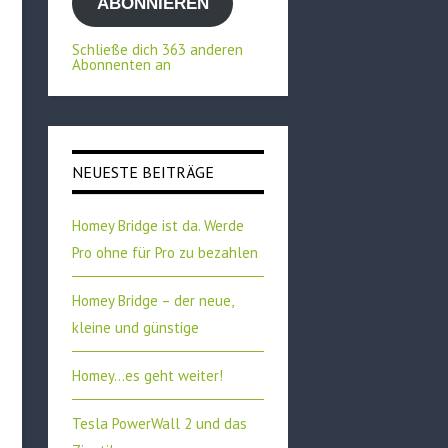
ABONNIEREN
Adresse
Schließe dich 363 anderen
Abonnenten an
NEUESTE BEITRÄGE
Homey Bridge ist da. Werde
Pro ohne für Pro zu bezahlen
Homey Bridge – der neue,
kleine und günstige
Homey…es geht weiter!
Tesla PowerWall 2 und das