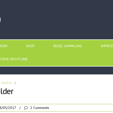
G
ORUM
SHOP
REGEL SAMMLUNG
IMPRE
OOKIE-RICHTLINIE
ZipaTile
/
lder
8/05/2017
/
2 Comments