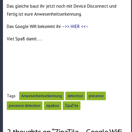
Das gleiche baut ihr jetzt noch mit Device Disconnect und
fertig ist eure Anwesenheitserkennung.
Das Google Wifi bekommt ihr
–>> HIER <<–
Viel Spaß damit…..
Tags:
Anwesenheitserkennung
detection
presence
presence detection
zipabox
ZipaTile
2 thoughts on “ZipaTile – Google Wifi