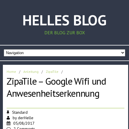
HELLES BLOG
DER BLOG ZUR BOX
Home
/
Anleitung
/
ZipaTile
/
ZipaTile – Google Wifi und
Anwesenheitserkennung
Standard
by
derHelle
05/08/2017
2 Comments