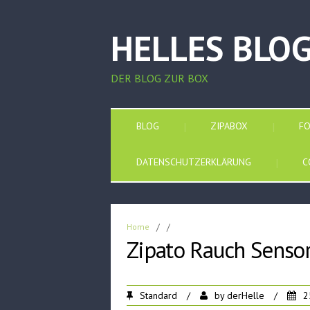
HELLES BLO
DER BLOG ZUR BOX
BLOG
ZIPABOX
F
DATENSCHUTZERKLÄRUNG
C
Home
/
/
Zipato Rauch Senso
Standard
/
by
derHelle
/
2