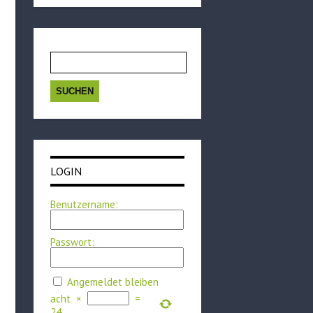
Suchen
nach:
LOGIN
Benutzername:
Passwort:
Angemeldet bleiben
acht
×
=
24