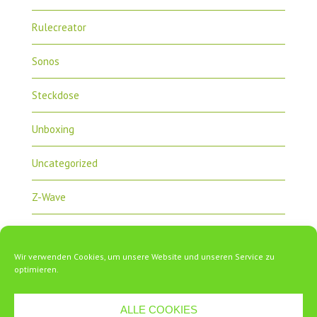
Rulecreator
Sonos
Steckdose
Unboxing
Uncategorized
Z-Wave
Zipabox
Wir verwenden Cookies, um unsere Website und unseren Service zu
ZipaTile
optimieren.
ALLE COOKIES