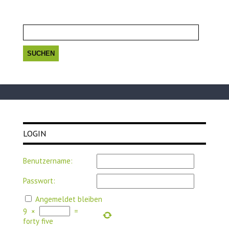
Suchen
nach:
LOGIN
Benutzername:
Passwort:
Angemeldet bleiben
9
×
=
forty five