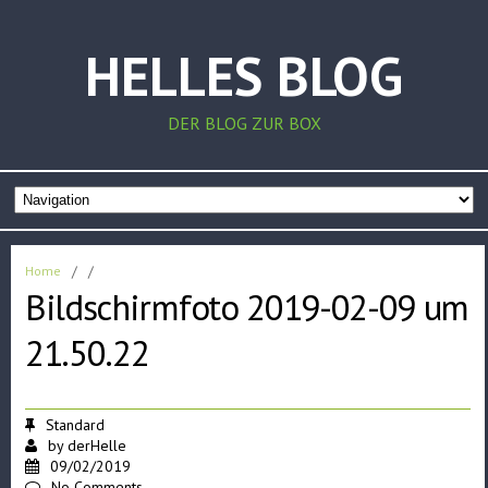
HELLES BLOG
DER BLOG ZUR BOX
Home
/
/
Bildschirmfoto 2019-02-09 um
21.50.22
Standard
by
derHelle
09/02/2019
No Comments