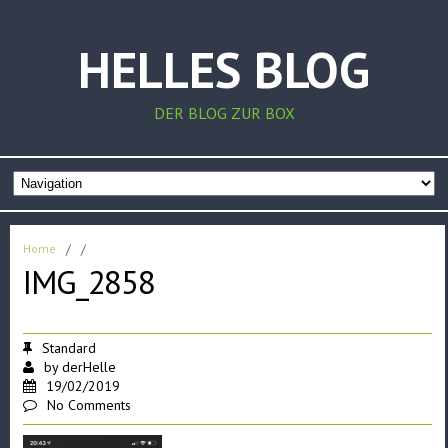
HELLES BLOG
DER BLOG ZUR BOX
Home
/
/
IMG_2858
Standard
by
derHelle
19/02/2019
No Comments