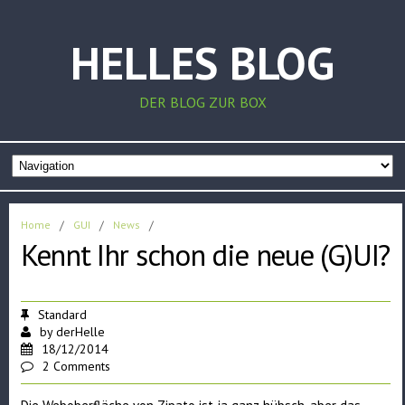
HELLES BLOG
DER BLOG ZUR BOX
Home
/
GUI
/
News
/
Kennt Ihr schon die neue (G)UI?
Standard
by
derHelle
18/12/2014
2 Comments