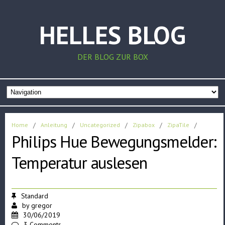
HELLES BLOG
DER BLOG ZUR BOX
Home
/
Anleitung
/
Uncategorized
/
Zipabox
/
ZipaTile
/
Philips Hue Bewegungsmelder:
Temperatur auslesen
Standard
by
gregor
30/06/2019
3 Comments