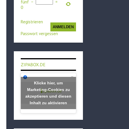
fünf
−
=
0
Registrieren
ANMELDEN
Passwort vergessen
ZIPABOX.DE
Klicke hier, um
Marketing-Cookies zu
zipabox.de
akzeptieren und diesen
Inhalt zu aktivieren