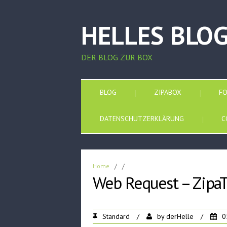
HELLES BLO
DER BLOG ZUR BOX
BLOG
ZIPABOX
F
DATENSCHUTZERKLÄRUNG
C
Home
/
/
Web Request – ZipaT
Standard
/
by
derHelle
/
0