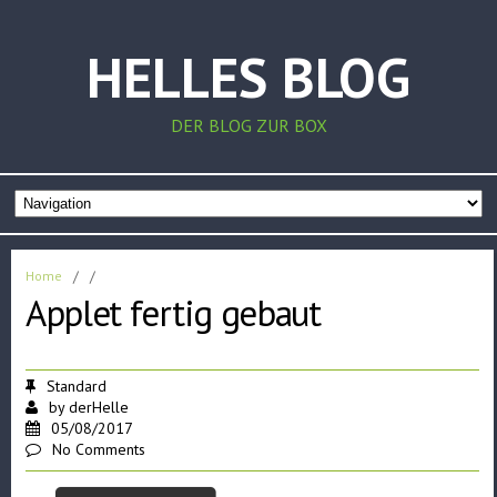
HELLES BLOG
DER BLOG ZUR BOX
Home
/
/
Applet fertig gebaut
Standard
by
derHelle
05/08/2017
No Comments