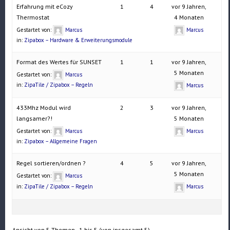
Erfahrung mit eCozy
1
4
vor 9 Jahren,
Thermostat
4 Monaten
Gestartet von:
Marcus
Marcus
in:
Zipabox – Hardware & Erweiterungsmodule
Format des Wertes für SUNSET
1
1
vor 9 Jahren,
5 Monaten
Gestartet von:
Marcus
in:
ZipaTile / Zipabox – Regeln
Marcus
433Mhz Modul wird
2
3
vor 9 Jahren,
langsamer?!
5 Monaten
Gestartet von:
Marcus
Marcus
in:
Zipabox – Allgemeine Fragen
Regel sortieren/ordnen ?
4
5
vor 9 Jahren,
5 Monaten
Gestartet von:
Marcus
in:
ZipaTile / Zipabox – Regeln
Marcus
Ansicht von 5 Themen - 1 bis 5 (von insgesamt 5)