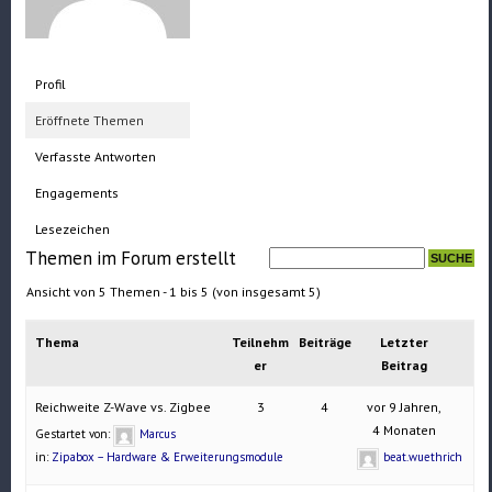
Profil
Eröffnete Themen
Verfasste Antworten
Engagements
Lesezeichen
Themen im Forum erstellt
Ansicht von 5 Themen - 1 bis 5 (von insgesamt 5)
Thema
Teilnehm
Beiträge
Letzter
er
Beitrag
Reichweite Z-Wave vs. Zigbee
3
4
vor 9 Jahren,
4 Monaten
Gestartet von:
Marcus
in:
Zipabox – Hardware & Erweiterungsmodule
beat.wuethrich