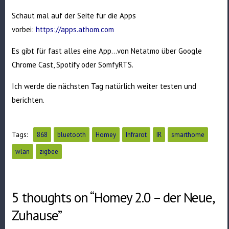
Schaut mal auf der Seite für die Apps
vorbei:
https://apps.athom.com
Es gibt für fast alles eine App…von Netatmo über Google
Chrome Cast, Spotify oder SomfyRTS.
Ich werde die nächsten Tag natürlich weiter testen und
berichten.
Tags:
868
bluetooth
Homey
Infrarot
IR
smarthome
wlan
zigbee
5 thoughts on “Homey 2.0 – der Neue,
Zuhause”