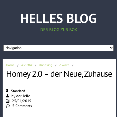
HELLES BLOG
DER BLOG ZUR BOX
Home
/
433Mhz
/
Unboxing
/
Z-Wave
/
Homey 2.0 – der Neue, Zuhause
Standard
by
derHelle
25/01/2019
5 Comments