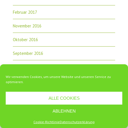
Februar 2017
November 2016
Oktober 2016
September 2016
August 2016
Wir verwenden Cookies, um unsere Website und unseren Service zu
Juni 2016
optimieren.
Mai 2016
ALLE COOKIES
April 2016
ABLEHNEN
März 2016
Cookie-Richtlinie
Datenschutzerklärung